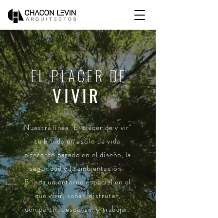
EL PLACER DE
VIVIR
Nuestra línea "El placer de vivir"
te brinda un estilo de vida
diferente basado en el diseño, la
seguridad y la ambientación.
Brinda un entorno especial en el
que vivir, soñar, disfrutar,
compartir, descansar y trabajar.